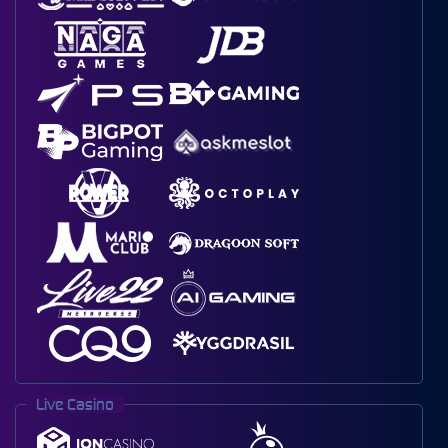
Live Casino