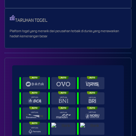
TARUHAN TOGEL
Platform togel yang menarik dari perusahan terbaik di dunia yang menawarkan
hadiah kemenangan besar