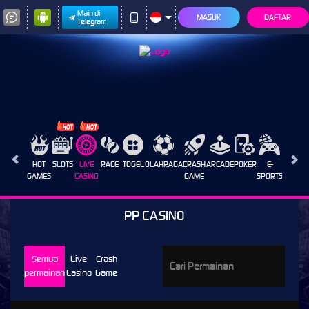
Main di
MASUK
DAFTAR
Telegram
HOT
SLOTS
LIVE
RACE
TOGEL
OLAHRAGA
CRASH
ARCADE
POKER
E-
SABUN
GAMES
CASINO
GAME
SPORTS
AYAM
PP CASINO
Semua
Live
Crash
permainan
Casino
Game