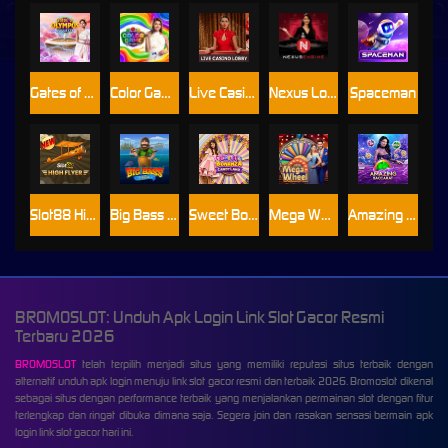
Gates of Olympus Roulette
Color Game Bonanza
Live Casino Lobby
Nexus Lounge
Spaceman
Slot88 High Flyer
Big Bass Crash
Sweet Bonanza Candyland
Mega Wheel
Amazing Baccarat
BROMOSLOT: Unduh Apk Login Link Slot Gacor Resmi
Terbaru 2026
BROMOSLOT
telah terpilih menjadi situs yang memiliki reputasi situs terbaik dengan
alternatif unduh apk login menuju link slot gacor resmi dan terbaik 2026. Bromoslot dikenal
sebagai situs dengan performance terbaik yang menjalankan permainan slot dengan fitur
terlengkap dan ringat dibuka dimana saja. Segera join dan rasakan sensasi bermain apk
login link slot gacor hari ini.