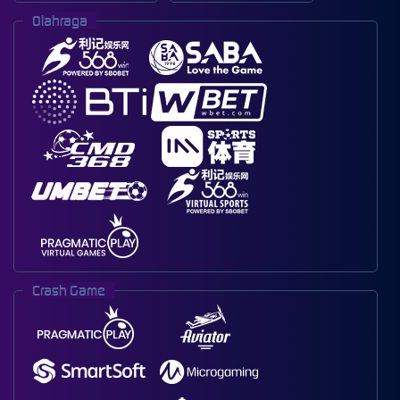
Olahraga
Crash Game