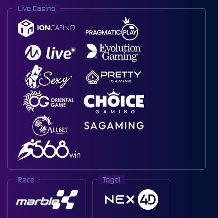
Live Casino
Race
Togel