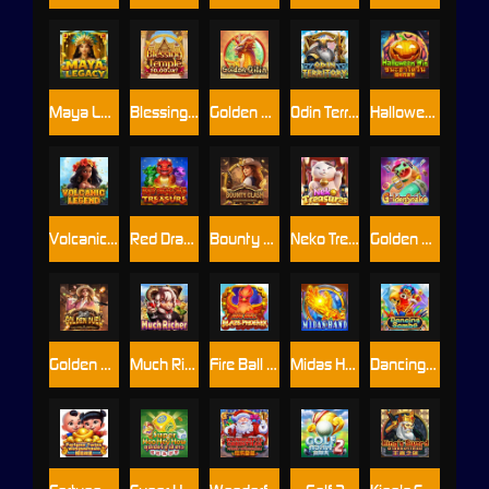
Maya Legacy
Blessing Temple
Golden Qilin
Odin Territory
Halloween Win
Volcanic Legend
Red Dragon’s Treasure
Bounty Clash
Neko Treasures
Golden Snake
Golden Duel
Much Richer
Fire Ball Blaze Phoenix
Midas Hand
Dancing Samba