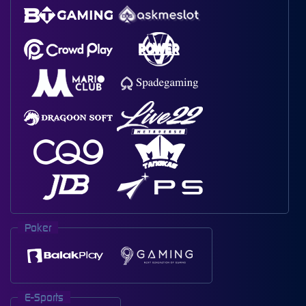
Poker
E-Sports