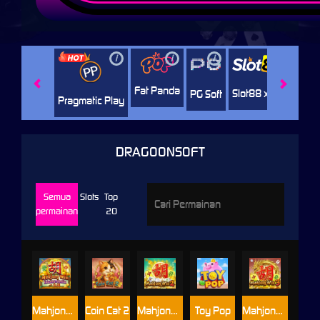
i
i
i
i
i
Facha
Fat Panda
Slot88 x PP
PG Soft
Pragmatic Play
DRAGOONSOFT
Semua
Slots
Top
permainan
20
Mahjong Win
Coin Cat 2
Mahjong Win 2
Toy Pop
Mahjong Win 3