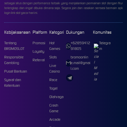
sebagai situs dengan performance terbaik yang menjalankan permainan slot dengan fitur
terlengkap dan ringat dibuka dimana saja. Segera join dan rasakan sensasi bermain apk
login link slot gacor hari ini.
Kebijaksanaan
Platform
Kategori
Dukungan
Komunitas
Tentang
Promosi
Hot
+62859412
Telegra
BROMOSLOT
Games
91805
m
Loyalty
Responsible
Slots
bromoonlin
Referral
Gambling
e.mail@gmai
Live
l.com
Pusat Bantuan
Casino
Syarat dan
Race
Ketentuan
Togel
Olahraga
Crash
Game
Arcade