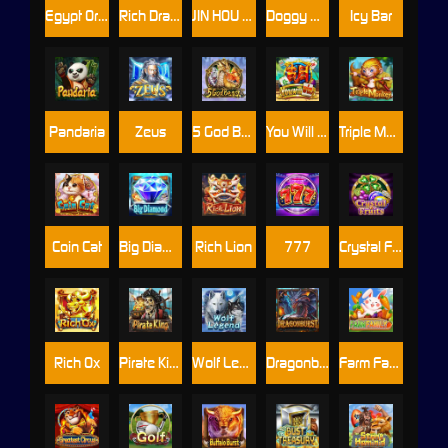
Egypt Oracle
Rich Dragon
JIN HOU YE
Doggy Wealth
Icy Bar
Pandaria
Zeus
5 God Beast
You Will Win
Triple Monkey
Coin Cat
Big Diamond
Rich Lion
777
Crystal Fruits
Rich Ox
Pirate King
Wolf Legend
Dragonburst
Farm Family