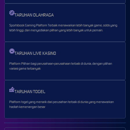
TARUHAN OLAHRAGA
Sportsbook Gaming Platform Terbaik menawarkan lebih banyak game, odds yang
lebih tinggi, dan menyediakan pilihan yang lebih banyak untuk pemain.
TARUHAN LIVE KASINO
Platform Pilihan bagi perusahaan-perusahaan terbaik di dunia, dengan pilihan
variasi game terbanyak
TARUHAN TOGEL
Platform togel yang menarik dari perusahan terbaik di dunia yang menawarkan
hadiah kemenangan besar