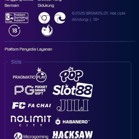
Bermain
Didukung
©2026 BROMOSLOT. Hak cipta
dilindungi | 18+
Platform Penyedia Layanan
Slots