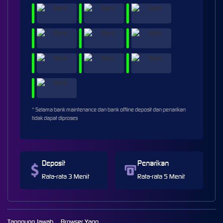
* Selama bank maintenance dan bank offline deposit dan penarikan
tidak dapat diproses
Deposit
Penarikan
Rata-rata 3 Menit
Rata-rata 5 Menit
Tanggung Jawab
Browser Yang