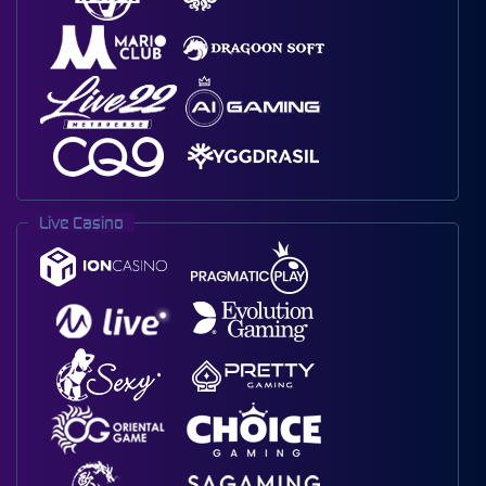
Live Casino