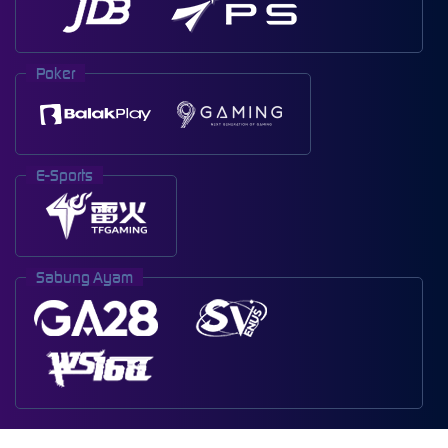
Poker
E-Sports
Sabung Ayam